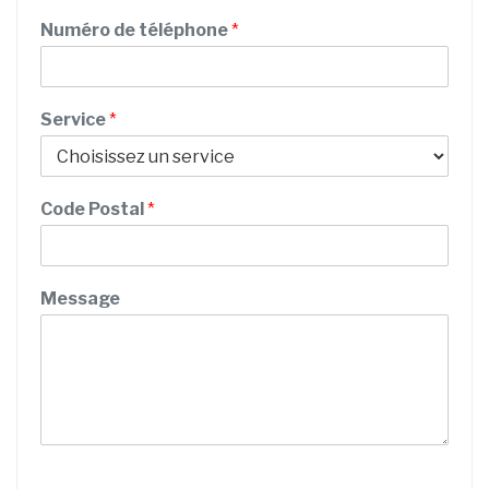
m
é
Numéro de téléphone
*
n
o
m
d
Service
*
e
Code Postal
*
Message