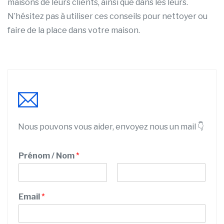
maisons de leurs clients, ainsi que dans les leurs.
N’hésitez pas à utiliser ces conseils pour nettoyer ou
faire de la place dans votre maison.
Nous pouvons vous aider, envoyez nous un mail 👇
N
Prénom / Nom
*
u
m
é
P
N
r
r
o
Email
*
o
é
m
n
P
o
r