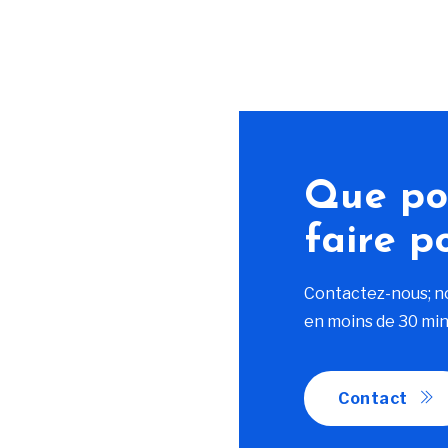
Que po
faire p
Contactez-nous; n
en moins de 30 min
Contact