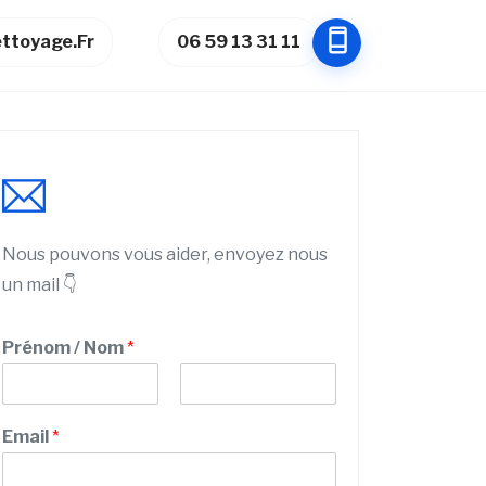
ttoyage.fr
06 59 13 31 11
Nous pouvons vous aider, envoyez nous
un mail 👇
Prénom / Nom
*
P
N
S
r
o
Email
*
e
é
m
n
r
o