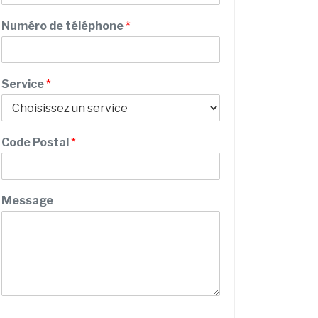
v
m
i
Numéro de téléphone
*
c
e
C
o
Service
*
d
e
M
e
Code Postal
*
s
s
a
g
Message
e