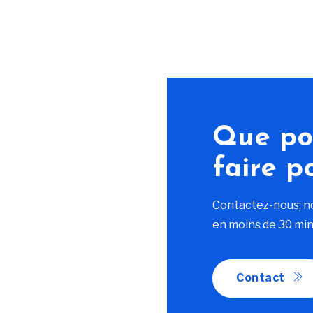
Que po
faire p
Contactez-nous; n
en moins de 30 min
Contact