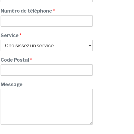
n
m
o
Numéro de téléphone
*
m
d
e
E
Service
*
m
a
i
l
Code Postal
*
Message