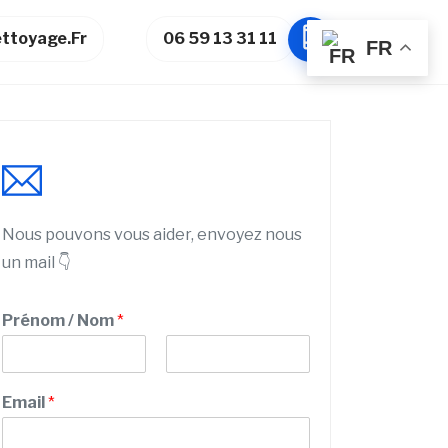
ttoyage.fr
06 59 13 31 11
FR
Nous pouvons vous aider, envoyez nous
un mail 👇
Prénom / Nom
*
P
N
P
r
o
Email
*
r
é
m
n
é
o