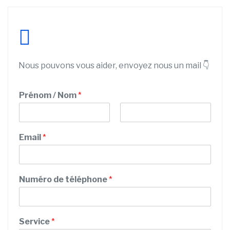
Nous pouvons vous aider, envoyez nous un mail 👇
C
Prénom / Nom
*
o
d
e
P
N
N
r
o
Email
*
o
é
m
n
m
o
P
m
r
Numéro de téléphone
*
é
n
o
m
Service
*