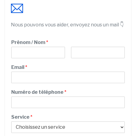
Nous pouvons vous aider, envoyez nous un mail 👇
Prénom / Nom
*
P
N
r
o
Email
*
é
m
n
o
m
d
Numéro de téléphone
*
e
N
u
m
Service
*
é
r
o