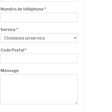
e
m
/
Numéro de téléphone
*
N
o
m
Service
*
Code Postal
*
Message