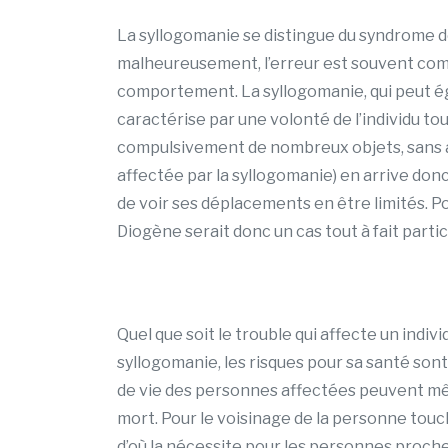
La syllogomanie se distingue du syndrome d
malheureusement, l’erreur est souvent com
comportement. La syllogomanie, qui peut ég
caractérise par une volonté de l’individu 
compulsivement de nombreux objets, sans av
affectée par la syllogomanie) en arrive do
de voir ses déplacements en être limités. P
Diogène serait donc un cas tout à fait parti
Quel que soit le trouble qui affecte un indiv
syllogomanie, les risques pour sa santé so
de vie des personnes affectées peuvent même
mort. Pour le voisinage de la personne tou
d’où la nécessite pour les personnes proches