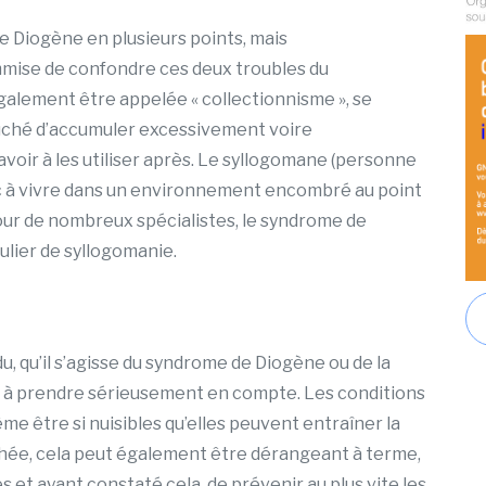
e Diogène en plusieurs points, mais
mise de confondre ces deux troubles du
alement être appelée « collectionnisme », se
touché d’accumuler excessivement voire
oir à les utiliser après. Le syllogomane (personne
nc à vivre dans un environnement encombré au point
our de nombreux spécialistes, le syndrome de
culier de syllogomanie.
idu, qu’il s’agisse du syndrome de Diogène ou de la
nt à prendre sérieusement en compte. Les conditions
 être si nuisibles qu’elles peuvent entraîner la
chée, cela peut également être dérangeant à terme,
 et ayant constaté cela, de prévenir au plus vite les