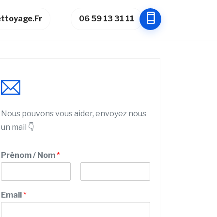
ttoyage.fr
06 59 13 31 11
Nous pouvons vous aider, envoyez nous
un mail 👇
Prénom / Nom
*
P
N
C
r
o
Email
*
o
é
m
n
d
o