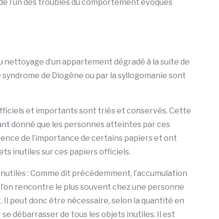
 de l’un des troubles du comportement évoqués
du nettoyage d’un appartement dégradé à la suite de
e syndrome de Diogène ou par la syllogomanie sont
officiels et importants sont triés et conservés. Cette
nt donné que les personnes atteintes par ces
nce de l’importance de certains papiers et ont
s inutiles sur ces papiers officiels.
inutiles : Comme dit précédemment, l’accumulation
e l’on rencontre le plus souvent chez une personne
Il peut donc être nécessaire, selon la quantité en
e débarrasser de tous les objets inutiles. Il est