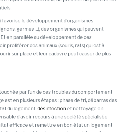
tiels.
ui favorise le développement d’organismes
ignons, germes …), des organismes qui peuvent
s. Et en parallèle au développement de ces
r proliférer des animaux (souris, rats) qui est à
rir sur place et leur cadavre peut causer de plus
touchée par l’un de ces troubles du comportement
 est en plusieurs étapes : phase de tri, débarras des
état du logement,
désinfection
et nettoyage en
ensable d’avoir recours à une société spécialisée
ultat efficace et remettre en bon état un logement