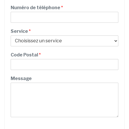
m
Numéro de téléphone
*
Service
*
Code Postal
*
C
Message
o
d
e
S
e
r
v
i
c