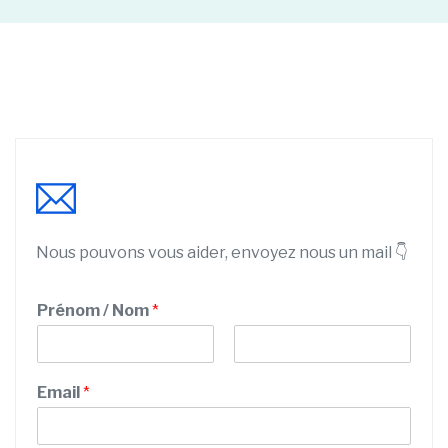
Nous pouvons vous aider, envoyez nous un mail 👇
Prénom / Nom
*
P
N
r
o
Email
*
é
m
n
o