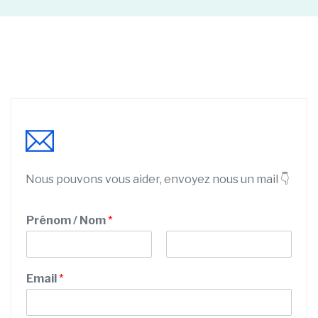
Nous pouvons vous aider, envoyez nous un mail 👇
P
Prénom / Nom
*
o
s
t
P
N
a
r
o
Email
*
l
é
m
n
P
o
r