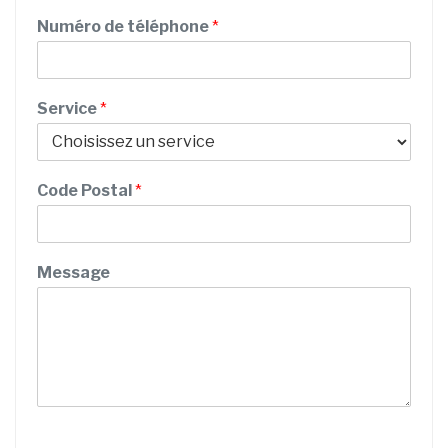
m
é
Numéro de téléphone
*
n
o
m
N
Service
*
u
m
é
r
Code Postal
*
o
Message