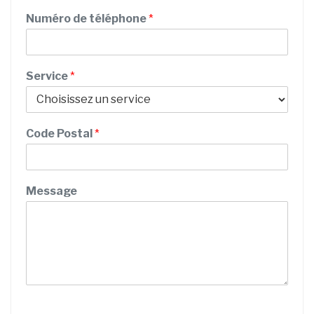
m
Numéro de téléphone
*
P
Service
*
r
é
n
o
Code Postal
*
m
d
e
M
Message
e
s
s
a
g
e