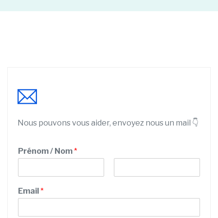
Nous pouvons vous aider, envoyez nous un mail 👇
Prénom / Nom
*
P
N
r
o
Email
*
é
m
n
o