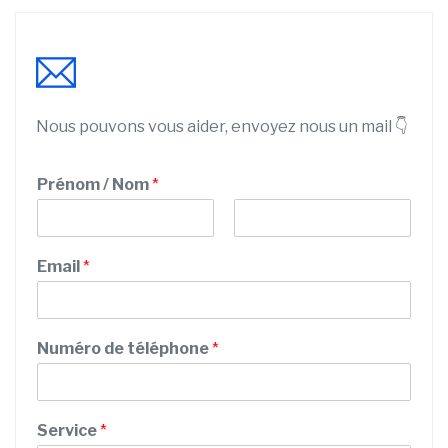
Nous pouvons vous aider, envoyez nous un mail 👇
Prénom / Nom
*
P
N
r
o
Email
*
é
m
n
o
m
N
Numéro de téléphone
*
u
m
é
r
Service
*
o