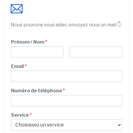
Nous pouvons vous aider, envoyez nous un mail 👇
Prénom / Nom
*
P
N
r
o
Email
*
é
m
n
o
m
Numéro de téléphone
*
Service
*