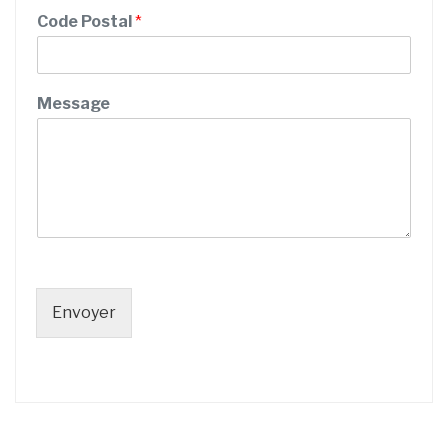
/
Code Postal
*
N
o
m
C
Message
o
d
e
Envoyer