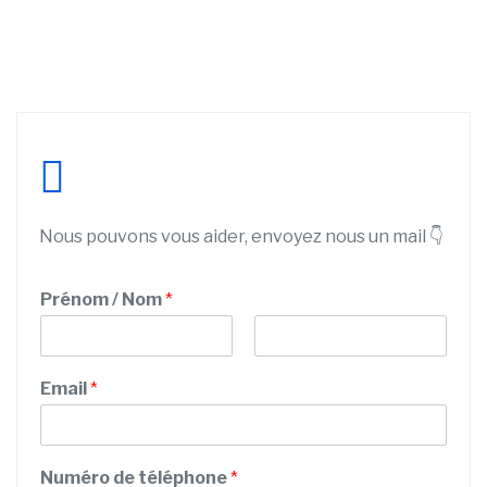
Nous pouvons vous aider, envoyez nous un mail 👇
Prénom / Nom
*
P
N
S
r
o
Email
*
e
é
m
n
r
o
v
m
i
Numéro de téléphone
*
c