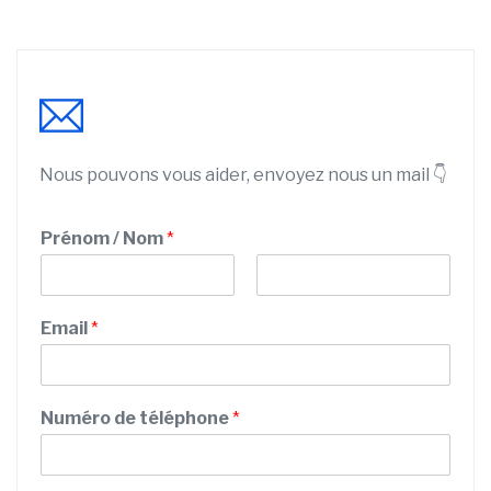
Nous pouvons vous aider, envoyez nous un mail 👇
M
Prénom / Nom
*
e
s
s
P
N
a
r
o
Email
*
g
é
m
n
e
o
t
m
é
Numéro de téléphone
*
l
é
p
h