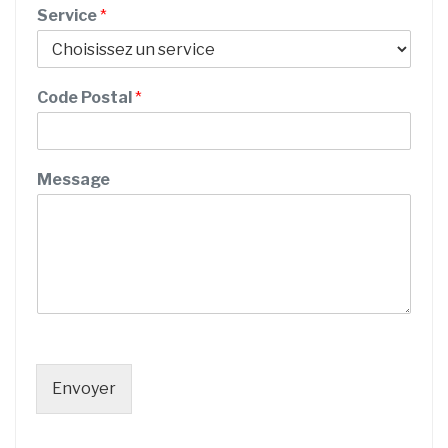
Service
*
o
n
e
/
Code Postal
*
Message
Envoyer