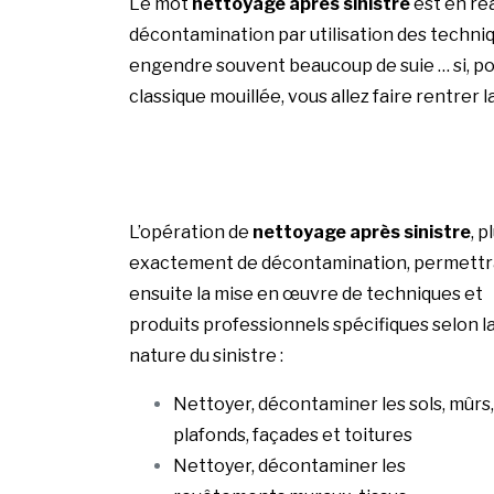
Le mot
nettoyage après sinistre
est en réa
décontamination par utilisation des techniq
engendre souvent beaucoup de suie … si, pou
classique mouillée, vous allez faire rentrer l
L’opération de
nettoyage après sinistre
, p
exactement de décontamination, permettr
ensuite la mise en œuvre de techniques et
produits professionnels spécifiques selon l
nature du sinistre :
Nettoyer, décontaminer les sols, mûrs,
plafonds, façades et toitures
Nettoyer, décontaminer les