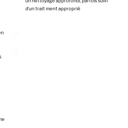
un nettoyage approfondi, parfois suivi
d’un trait ment approprié
en
s
me