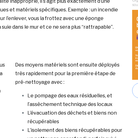
lité inapproprié, il s’agit plus exactement d’une
ues et matériels spécifiques. Exemple : un incendie
r l’enlever, vous la frottez avec une éponge
a suie dans le mur et ce ne sera plus “rattrapable”.
lus
Des moyens matériels sont ensuite déployés
a
très rapidement pour la première étape de
pré-nettoyage avec :
a
Le pompage des eaux résiduelles, et
l’assèchement technique des locaux
L’évacuation des déchets et biens non
récupérables
L’isolement des biens récupérables pour