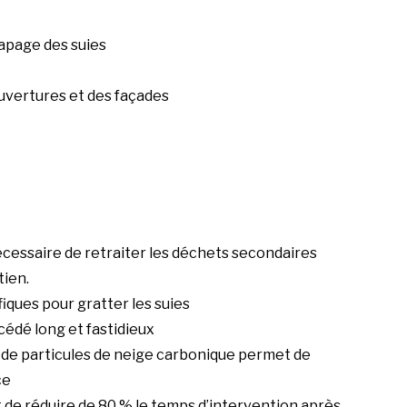
apage des suies
ouvertures et des façades
nécessaire de retraiter les déchets secondaires
tien.
fiques pour gratter les suies
océdé long et fastidieux
 de particules de neige carbonique permet de
ce
 de réduire de 80 % le temps d’intervention après