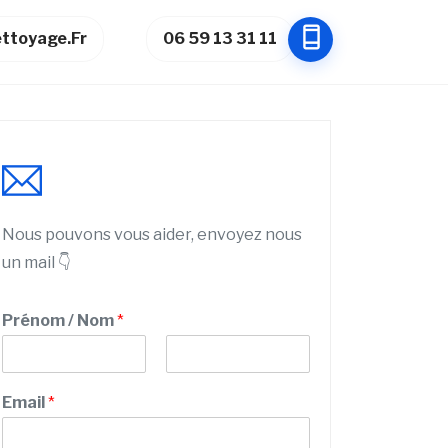
ttoyage.fr
06 59 13 31 11
Nous pouvons vous aider, envoyez nous
un mail 👇
Prénom / Nom
*
P
N
r
o
Email
*
é
m
n
o