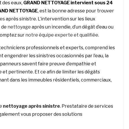
t des eaux,
GRAND NETTOYAGE
intervient sous 24
AND NETTOYAGE
, est la bonne adresse pour trouver
ges
après sinistre. L’intervention sur les lieux
e de
nettoyage
après un incendie, d’un dégât d’eau ou
comptez sur
notre équipe experte et qualifiée
.
techniciens professionnels et experts, comprend les
t engendrer les sinistres occasionnés par l’eau, la
 dépanneurs savent faire preuve d’empathie et
 et pertinente. Et ce afin de limiter les dégâts
enant dans les immeubles résidentiels, commerciaux,
le
nettoyage après sinistre
. Prestataire de services
galement vous proposer des solutions