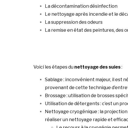
La décontamination désinfection
Le nettoyage après incendie et le déc
La suppression des odeurs
La remise en état des peintures, des 
Voici les étapes du
nettoyage des suies
:
Sablage : inconvénient majeur, il est 
provenant de cette technique d’entre
Brossage : utilisation de brosses spéci
Utilisation de détergents : c’est un pr
Nettoyage cryogénique : la projection
réaliser un nettoyage rapide et effica
Le recours à la cryogénie permet