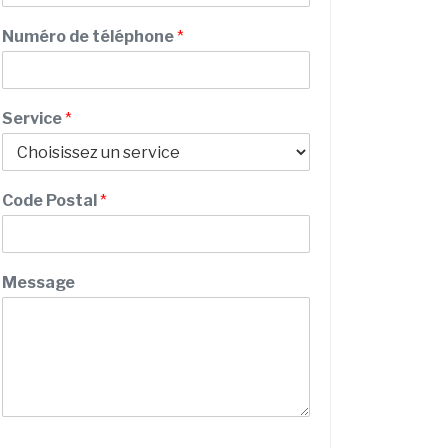
m
Numéro de téléphone
*
Service
*
Code Postal
*
P
Message
r
é
n
o
m
E
m
a