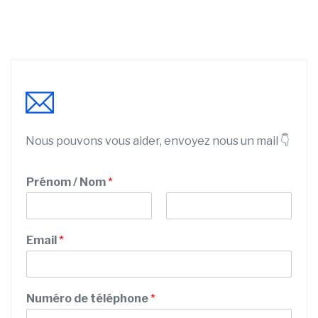
Nous pouvons vous aider, envoyez nous un mail 👇
S
Prénom / Nom
*
e
r
v
P
N
i
r
o
Email
*
c
é
m
n
e
o
N
m
o
Numéro de téléphone
*
m
E