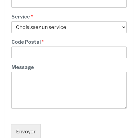
m
a
Service
*
i
l
Code Postal
*
Message
Envoyer