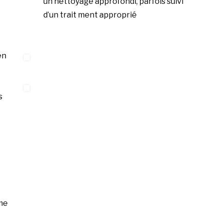
un nettoyage approfondi, parfois suivi
d’un trait ment approprié
en
s
me