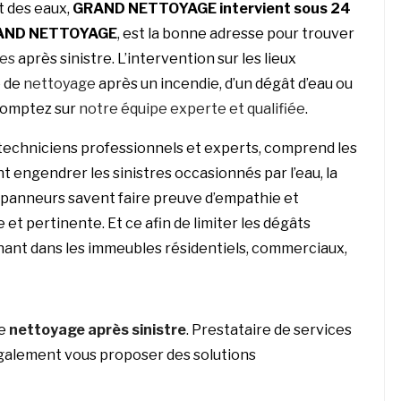
t des eaux,
GRAND NETTOYAGE
intervient sous 24
AND NETTOYAGE
, est la bonne adresse pour trouver
ges
après sinistre. L’intervention sur les lieux
e de
nettoyage
après un incendie, d’un dégât d’eau ou
comptez sur
notre équipe experte et qualifiée
.
techniciens professionnels et experts, comprend les
t engendrer les sinistres occasionnés par l’eau, la
 dépanneurs savent faire preuve d’empathie et
 et pertinente. Et ce afin de limiter les dégâts
enant dans les immeubles résidentiels, commerciaux,
le
nettoyage après sinistre
. Prestataire de services
galement vous proposer des solutions