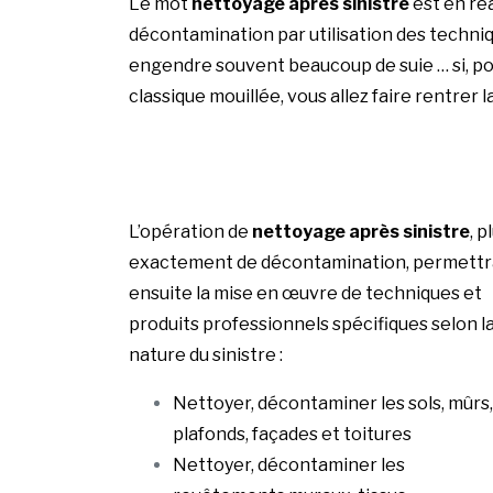
Le mot
nettoyage après sinistre
est en réa
décontamination par utilisation des techniq
engendre souvent beaucoup de suie … si, pou
classique mouillée, vous allez faire rentrer l
L’opération de
nettoyage après sinistre
, p
exactement de décontamination, permettr
ensuite la mise en œuvre de techniques et
produits professionnels spécifiques selon l
nature du sinistre :
Nettoyer, décontaminer les sols, mûrs,
plafonds, façades et toitures
Nettoyer, décontaminer les