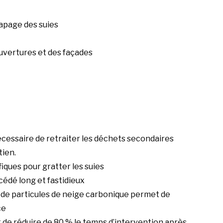
apage des suies
ouvertures et des façades
nécessaire de retraiter les déchets secondaires
tien.
fiques pour gratter les suies
océdé long et fastidieux
 de particules de neige carbonique permet de
ce
 de réduire de 80 % le temps d’intervention après