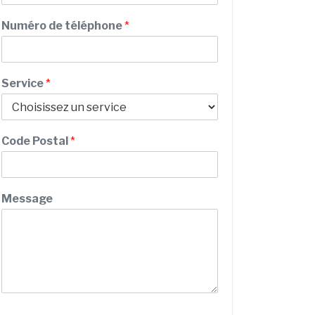
m
Numéro de téléphone
*
Service
*
Code Postal
*
/
Message
E
m
a
i
l
M
e
s