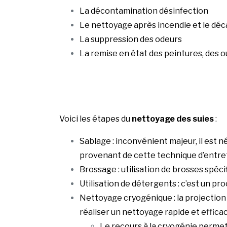
La décontamination désinfection
Le nettoyage après incendie et le déc
La suppression des odeurs
La remise en état des peintures, des 
Voici les étapes du
nettoyage des suies
:
Sablage : inconvénient majeur, il est 
provenant de cette technique d’entre
Brossage : utilisation de brosses spéci
Utilisation de détergents : c’est un pr
Nettoyage cryogénique : la projection
réaliser un nettoyage rapide et effica
Le recours à la cryogénie permet