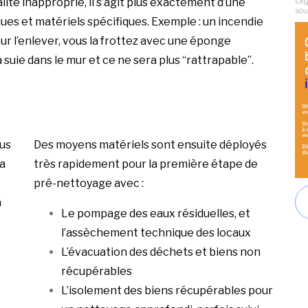
lité inapproprié, il s’agit plus exactement d’une
ues et matériels spécifiques. Exemple : un incendie
r l’enlever, vous la frottez avec une éponge
a suie dans le mur et ce ne sera plus “rattrapable”.
lus
Des moyens matériels sont ensuite déployés
a
très rapidement pour la première étape de
pré-nettoyage avec :
a
Le pompage des eaux résiduelles, et
l’assèchement technique des locaux
L’évacuation des déchets et biens non
récupérables
L’isolement des biens récupérables pour