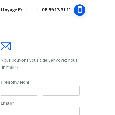
ttoyage.fr
06 59 13 31 11
Nous pouvons vous aider, envoyez nous
un mail 👇
Prénom / Nom
*
P
N
r
o
Email
*
é
m
n
o