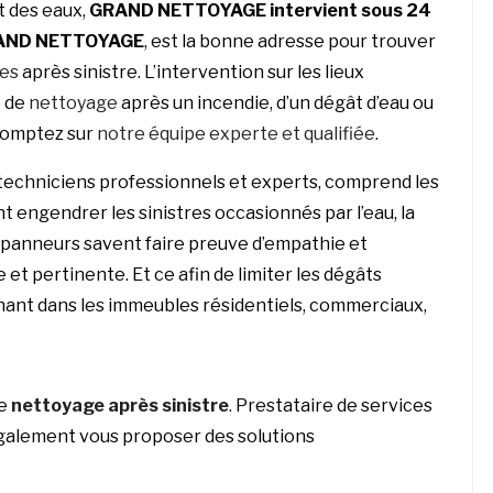
t des eaux,
GRAND NETTOYAGE
intervient sous 24
AND NETTOYAGE
, est la bonne adresse pour trouver
ges
après sinistre. L’intervention sur les lieux
e de
nettoyage
après un incendie, d’un dégât d’eau ou
comptez sur
notre équipe experte et qualifiée
.
techniciens professionnels et experts, comprend les
t engendrer les sinistres occasionnés par l’eau, la
 dépanneurs savent faire preuve d’empathie et
 et pertinente. Et ce afin de limiter les dégâts
enant dans les immeubles résidentiels, commerciaux,
le
nettoyage après sinistre
. Prestataire de services
galement vous proposer des solutions