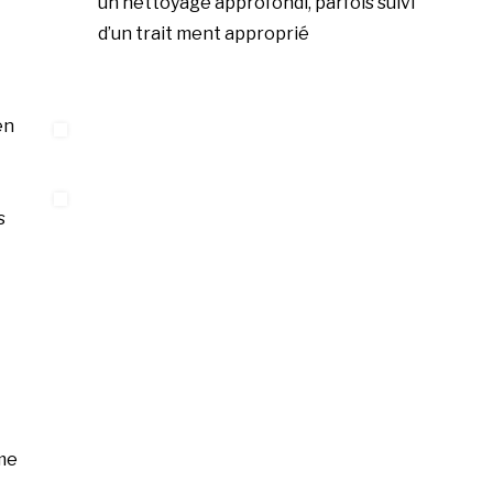
un nettoyage approfondi, parfois suivi
d’un trait ment approprié
en
s
me