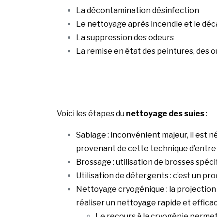
La décontamination désinfection
Le nettoyage après incendie et le déc
La suppression des odeurs
La remise en état des peintures, des 
Voici les étapes du
nettoyage des suies
:
Sablage : inconvénient majeur, il est 
provenant de cette technique d’entre
Brossage : utilisation de brosses spéci
Utilisation de détergents : c’est un pr
Nettoyage cryogénique : la projection
réaliser un nettoyage rapide et effica
Le recours à la cryogénie permet