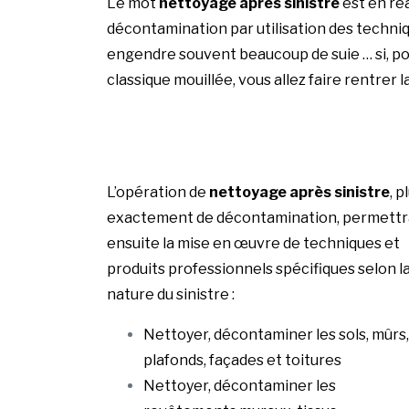
Le mot
nettoyage après sinistre
est en réa
décontamination par utilisation des techniq
engendre souvent beaucoup de suie … si, pou
classique mouillée, vous allez faire rentrer l
L’opération de
nettoyage après sinistre
, p
exactement de décontamination, permettr
ensuite la mise en œuvre de techniques et
produits professionnels spécifiques selon l
nature du sinistre :
Nettoyer, décontaminer les sols, mûrs,
plafonds, façades et toitures
Nettoyer, décontaminer les