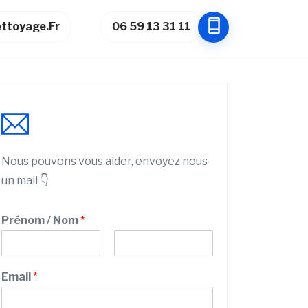
ttoyage.fr
06 59 13 31 11
Nous pouvons vous aider, envoyez nous
un mail 👇
Prénom / Nom
*
P
N
r
o
Email
*
é
m
n
o