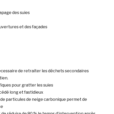
apage des suies
ouvertures et des façades
nécessaire de retraiter les déchets secondaires
tien.
fiques pour gratter les suies
océdé long et fastidieux
 de particules de neige carbonique permet de
ce
 de réduire de 80 % le temps d’intervention après