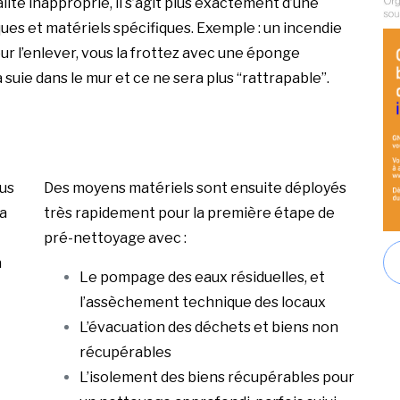
lité inapproprié, il s’agit plus exactement d’une
ues et matériels spécifiques. Exemple : un incendie
r l’enlever, vous la frottez avec une éponge
a suie dans le mur et ce ne sera plus “rattrapable”.
lus
Des moyens matériels sont ensuite déployés
a
très rapidement pour la première étape de
pré-nettoyage avec :
a
Le pompage des eaux résiduelles, et
l’assèchement technique des locaux
L’évacuation des déchets et biens non
récupérables
L’isolement des biens récupérables pour