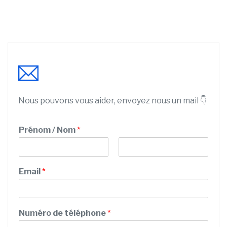
Nous pouvons vous aider, envoyez nous un mail 👇
Prénom / Nom
*
P
N
d
r
o
Email
*
e
é
m
n
C
o
o
m
d
Numéro de téléphone
*
e