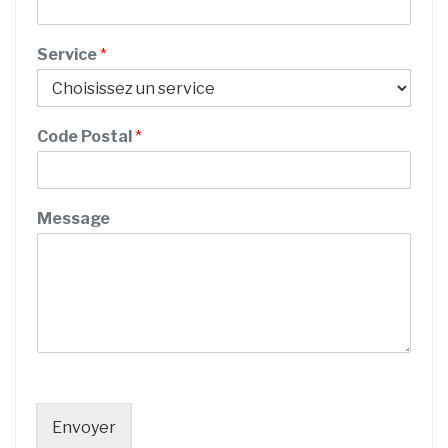
P
r
é
Service
*
n
o
m
Code Postal
*
Message
Envoyer