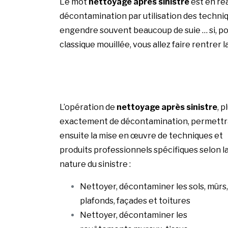
Le mot
nettoyage après sinistre
est en réa
décontamination par utilisation des techniq
engendre souvent beaucoup de suie … si, pou
classique mouillée, vous allez faire rentrer l
L’opération de
nettoyage après sinistre
, p
exactement de décontamination, permettr
ensuite la mise en œuvre de techniques et
produits professionnels spécifiques selon l
nature du sinistre :
Nettoyer, décontaminer les sols, mûrs,
plafonds, façades et toitures
Nettoyer, décontaminer les