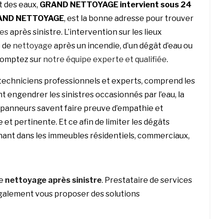
t des eaux,
GRAND NETTOYAGE
intervient sous 24
AND NETTOYAGE
, est la bonne adresse pour trouver
ges
après sinistre. L’intervention sur les lieux
e de
nettoyage
après un incendie, d’un dégât d’eau ou
comptez sur
notre équipe experte et qualifiée
.
techniciens professionnels et experts, comprend les
t engendrer les sinistres occasionnés par l’eau, la
 dépanneurs savent faire preuve d’empathie et
 et pertinente. Et ce afin de limiter les dégâts
enant dans les immeubles résidentiels, commerciaux,
le
nettoyage après sinistre
. Prestataire de services
galement vous proposer des solutions