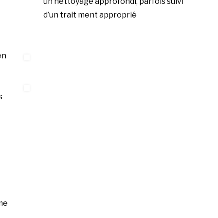
un nettoyage approfondi, parfois suivi
d’un trait ment approprié
en
s
me