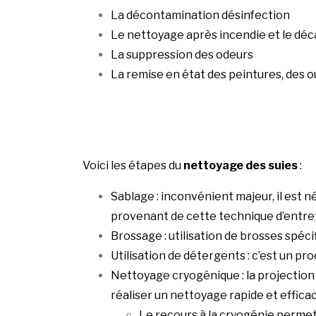
La décontamination désinfection
Le nettoyage après incendie et le déc
La suppression des odeurs
La remise en état des peintures, des 
Voici les étapes du
nettoyage des suies
:
Sablage : inconvénient majeur, il est 
provenant de cette technique d’entre
Brossage : utilisation de brosses spéci
Utilisation de détergents : c’est un pr
Nettoyage cryogénique : la projection
réaliser un nettoyage rapide et effica
Le recours à la cryogénie permet