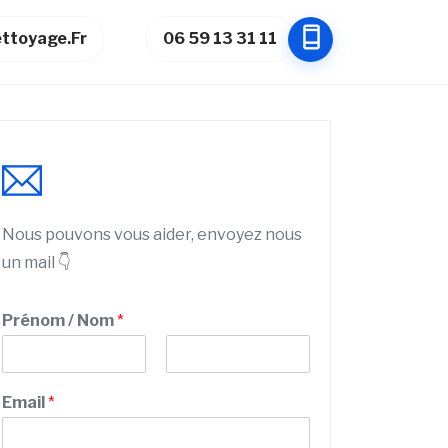
ttoyage.fr
06 59 13 31 11
Nous pouvons vous aider, envoyez nous
un mail 👇
Prénom / Nom
*
P
N
r
o
Email
*
é
m
n
o