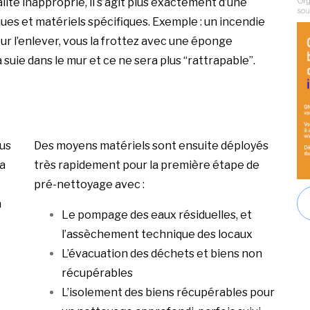
lité inapproprié, il s’agit plus exactement d’une
ues et matériels spécifiques. Exemple : un incendie
r l’enlever, vous la frottez avec une éponge
a suie dans le mur et ce ne sera plus “rattrapable”.
lus
Des moyens matériels sont ensuite déployés
a
très rapidement pour la première étape de
pré-nettoyage avec :
a
Le pompage des eaux résiduelles, et
l’assèchement technique des locaux
L’évacuation des déchets et biens non
récupérables
L’isolement des biens récupérables pour