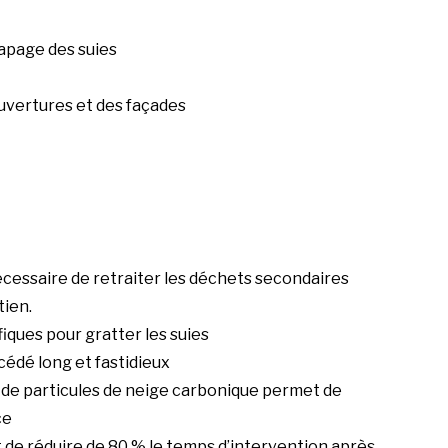
apage des suies
ouvertures et des façades
nécessaire de retraiter les déchets secondaires
tien.
fiques pour gratter les suies
océdé long et fastidieux
 de particules de neige carbonique permet de
ce
 de réduire de 80 % le temps d’intervention après