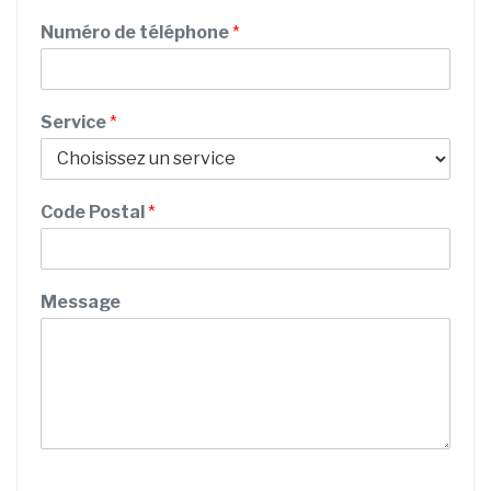
m
Numéro de téléphone
*
Service
*
Code Postal
*
E
Message
m
a
i
l
t
é
l
é
p