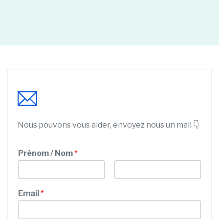
Nous pouvons vous aider, envoyez nous un mail 👇
Prénom / Nom
*
P
N
r
o
Email
*
é
m
n
o