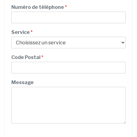
e
Numéro de téléphone
*
s
s
a
g
Service
*
e
t
é
l
Code Postal
*
é
p
h
o
Message
n
e