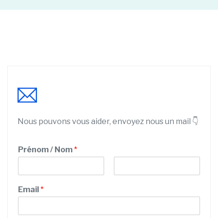
Nous pouvons vous aider, envoyez nous un mail 👇
Prénom / Nom
*
P
N
N
r
o
Email
*
o
é
m
n
m
o
M
m