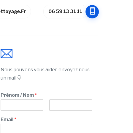
ttoyage.fr
06 59 13 31 11
Nous pouvons vous aider, envoyez nous
un mail 👇
Prénom / Nom
*
P
N
r
o
Email
*
é
m
n
o