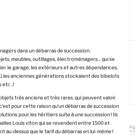
énagers dans un débarras de succession.
jets, meubles, outillages, électroménagers… qui se
blier le garage, les extérieurs et autres dépendances,
ù les anciennes générations stockaient des bibelots
etc ..!
bjets très anciens et très rares, qui peuvent valoir
, c’est pour cette raison qu’un débarras de succession
lutions pour les héritiers suite à une succession ! Ils
malles Louis viton qui se revendent entre 1500 et
 au-dessus que le tarif du débarras en lui-même !