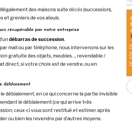
illégalement des maisons suite
décès
(succession),
es et greniers de vos aïeuls.
urs récupérable par notre entreprise
d’un
débarras de succession
.
par mail ou par téléphone, nous intervenons sur les
tion gratuite des objets, meubles…, revendable /
 direct, si votre choix est de vendre, ou en
 le déblaiement
 le déblaiement, en ce qui concerne la partie invisible
 pendant le déblaiement (ce qui arrive très
sion, ceux-ci vous sont restitué et estimer après
arder ou bien les revendre par d’autres moyens.