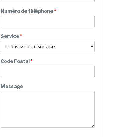
m
Numéro de téléphone
*
P
Service
*
r
é
n
o
Code Postal
*
m
/
M
e
Message
s
s
a
g
e