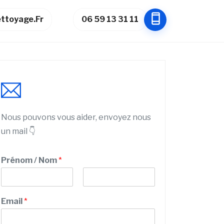
ttoyage.fr
06 59 13 31 11
Nous pouvons vous aider, envoyez nous
un mail 👇
Prénom / Nom
*
P
N
r
o
Email
*
é
m
n
o