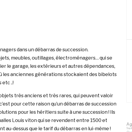
énagers dans un débarras de succession.
jets, meubles, outillages, électroménagers… qui se
blier le garage, les extérieurs et autres dépendances,
ù les anciennes générations stockaient des bibelots
etc ..!
bjets très anciens et très rares, qui peuvent valoir
, c’est pour cette raison qu’un débarras de succession
lutions pour les héritiers suite à une succession ! Ils
malles Louis viton qui se revendent entre 1500 et
 au-dessus que le tarif du débarras en lui-même !