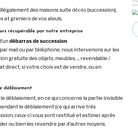
illégalement des maisons suite
décès
(succession),
es et greniers de vos aïeuls.
urs récupérable par notre entreprise
d’un
débarras de succession
.
par mail ou par téléphone, nous intervenons sur les
tion gratuite des objets, meubles…, revendable /
 direct, si votre choix est de vendre, ou en
 le déblaiement
 le déblaiement, en ce qui concerne la partie invisible
 pendant le déblaiement (ce qui arrive très
sion, ceux-ci vous sont restitué et estimer après
arder ou bien les revendre par d’autres moyens.