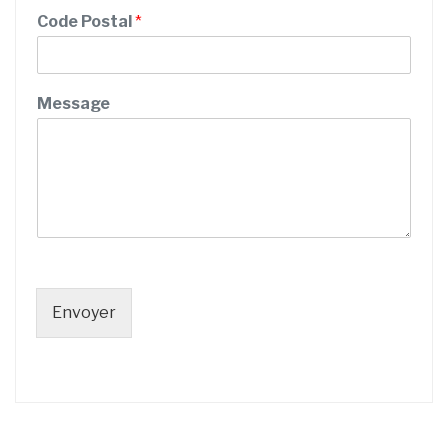
o
Code Postal
*
m
Message
Envoyer