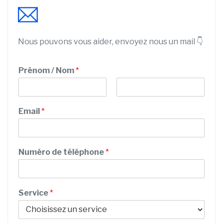
Nous pouvons vous aider, envoyez nous un mail 👇
Prénom / Nom
*
P
N
r
o
Email
*
é
m
n
o
m
/
Numéro de téléphone
*
N
u
m
é
Service
*
r
o
N