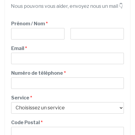
Nous pouvons vous aider, envoyez nous un mail 👇
Prénom / Nom
*
P
N
r
o
Email
*
é
m
n
o
m
Numéro de téléphone
*
C
Service
*
o
d
e
d
Code Postal
*
e
P