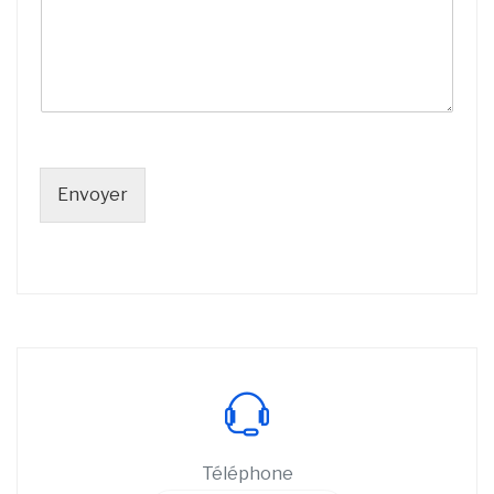
h
o
n
e
Envoyer
Téléphone