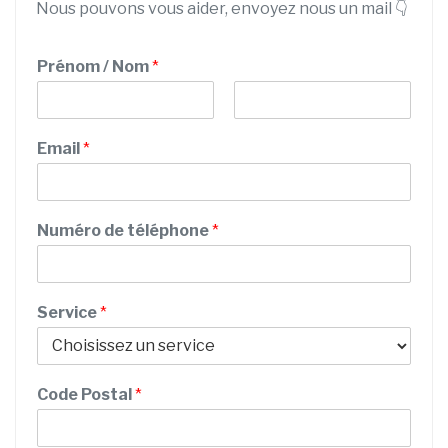
Nous pouvons vous aider, envoyez nous un mail 👇
Prénom / Nom
*
P
N
r
o
Email
*
é
m
n
o
m
E
Numéro de téléphone
*
m
a
i
l
Service
*
d
e
/
Code Postal
*