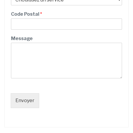
e
r
Code Postal
*
v
i
c
e
Message
Envoyer