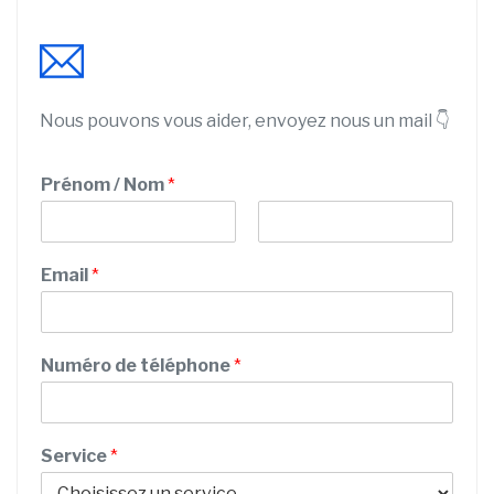
Nous pouvons vous aider, envoyez nous un mail 👇
Prénom / Nom
*
P
N
P
r
o
Email
*
r
é
m
n
é
o
n
m
o
Numéro de téléphone
*
m
C
o
d
Service
*
e
S