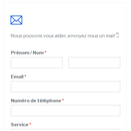
Nous pouvons vous aider, envoyez nous un mail 👇
Prénom / Nom
*
P
N
r
o
Email
*
é
m
n
o
m
Numéro de téléphone
*
S
Service
*
e