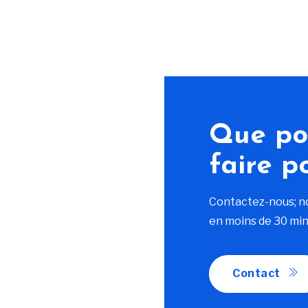
Que po
faire p
Contactez-nous; n
en moins de 30 min
Contact