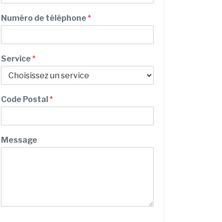
o
m
n
Numéro de téléphone
*
e
S
e
r
Service
*
v
i
c
e
Code Postal
*
Message