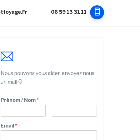
ttoyage.fr
06 59 13 31 11
Nous pouvons vous aider, envoyez nous
un mail 👇
/
Prénom / Nom
*
t
é
l
P
N
é
r
o
Email
*
p
é
m
n
h
o