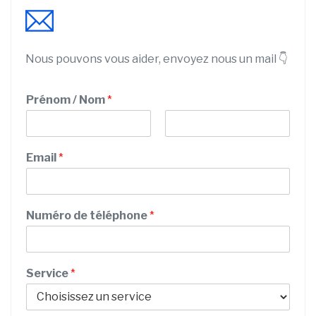
Nous pouvons vous aider, envoyez nous un mail 👇
/
Prénom / Nom
*
P
o
s
P
N
t
r
o
Email
*
a
é
m
n
l
o
C
m
o
Numéro de téléphone
*
d
e
Service
*