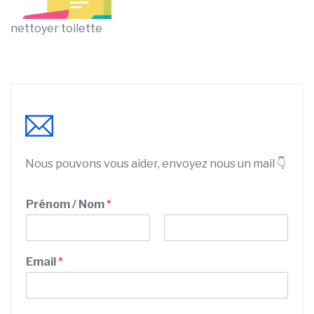
nettoyer toilette
Nous pouvons vous aider, envoyez nous un mail 👇
Prénom / Nom
*
P
N
r
o
Email
*
é
m
n
o
m