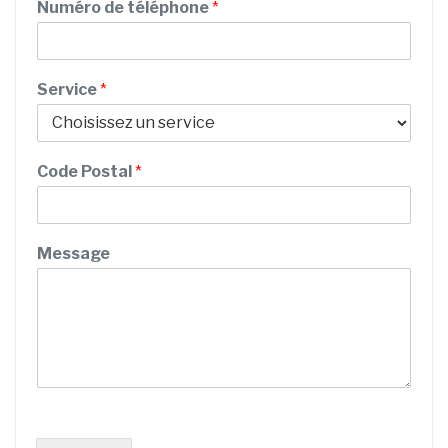
Numéro de téléphone
*
Service
*
d
Code Postal
*
e
M
e
s
Message
s
a
g
e
t
é
l
é
p
h