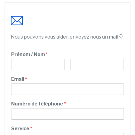
Nous pouvons vous aider, envoyez nous un mail 👇
Prénom / Nom
*
P
N
r
o
Email
*
é
m
n
o
m
Numéro de téléphone
*
Service
*