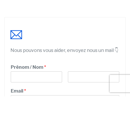
Nous pouvons vous aider, envoyez nous un mail 👇
Prénom / Nom
*
P
N
r
o
Email
*
é
m
n
o
m
Numéro de téléphone
*