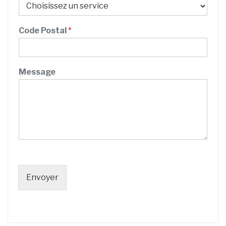
E
m
a
Code Postal
*
i
l
Message
Envoyer