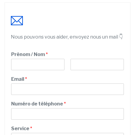
Nous pouvons vous aider, envoyez nous un mail 👇
Prénom / Nom
*
P
N
t
r
o
Email
*
é
é
m
n
l
o
é
m
p
Numéro de téléphone
*
h
o
n
e
Service
*
/