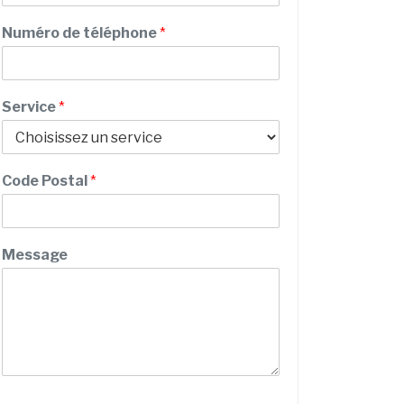
e
m
E
Numéro de téléphone
*
m
a
i
l
Service
*
N
o
m
Code Postal
*
Message