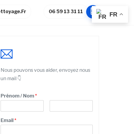
ttoyage.fr
06 59 13 31 11
FR
Nous pouvons vous aider, envoyez nous
un mail 👇
Prénom / Nom
*
P
N
C
r
o
Email
*
o
é
m
n
d
o