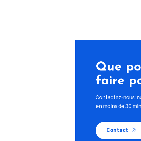
Que po
faire p
Contactez-nous; n
en moins de 30 min
Contact