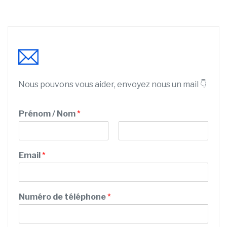
Nous pouvons vous aider, envoyez nous un mail 👇
Prénom / Nom
*
P
N
r
o
Email
*
é
m
n
o
m
d
Numéro de téléphone
*
e
S
e