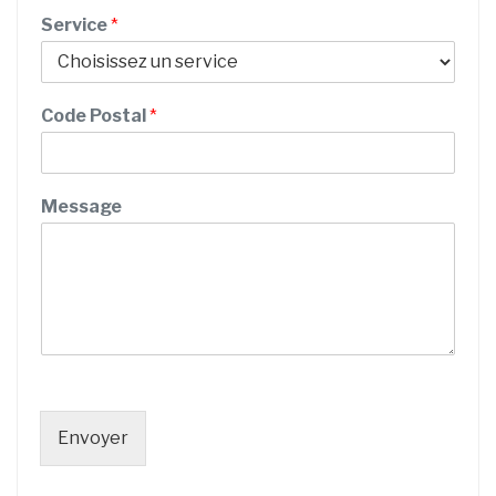
r
Service
*
v
i
c
e
Code Postal
*
N
u
m
é
Message
r
o
Envoyer