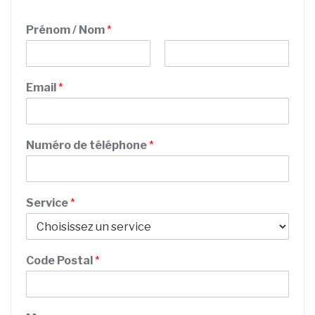
Prénom / Nom
*
P
N
N
r
o
Email
*
o
é
m
n
m
o
E
m
m
Numéro de téléphone
*
a
i
l
d
Service
*
e
Code Postal
*