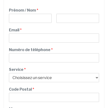
Prénom / Nom
*
P
N
r
o
Email
*
é
m
n
o
m
Numéro de téléphone
*
Service
*
Code Postal
*
N