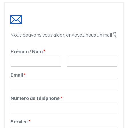
Nous pouvons vous aider, envoyez nous un mail 👇
E
Prénom / Nom
*
m
a
i
P
N
l
r
o
Email
*
P
é
m
n
r
o
é
m
n
Numéro de téléphone
*
o
m
C
o
Service
*
d