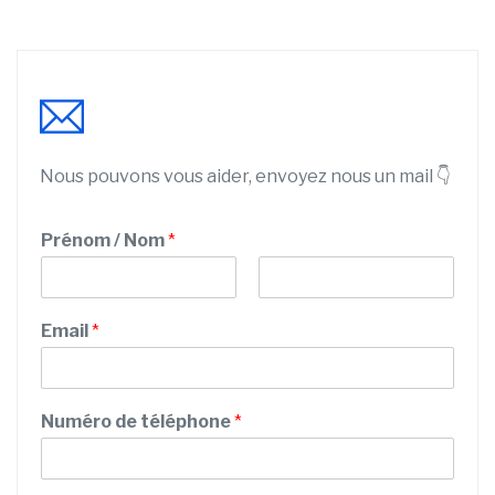
Nous pouvons vous aider, envoyez nous un mail 👇
Prénom / Nom
*
P
N
r
o
Email
*
é
m
n
o
m
Numéro de téléphone
*