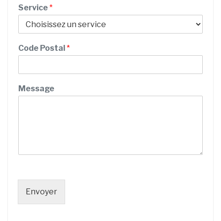
M
Service
*
e
s
s
a
Code Postal
*
g
e
C
o
Message
d
e
/
Envoyer