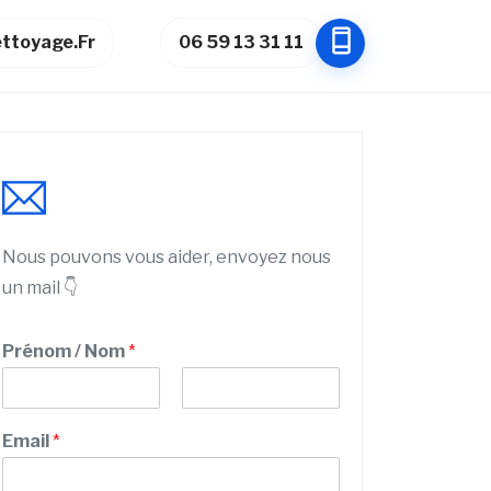
ttoyage.fr
06 59 13 31 11
Nous pouvons vous aider, envoyez nous
un mail 👇
Prénom / Nom
*
P
N
r
o
Email
*
é
m
n
o