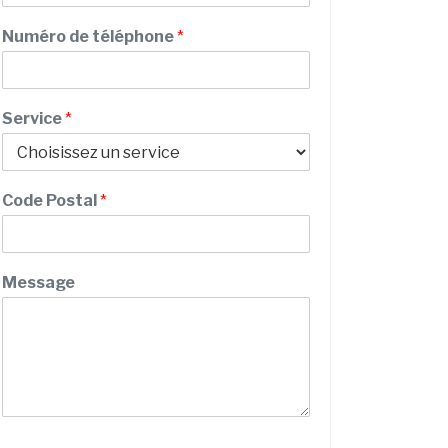
m
Numéro de téléphone
*
Service
*
S
Code Postal
*
e
r
v
i
Message
c
e
N
u
m
é
r
o