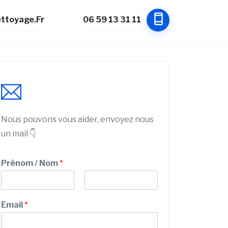
ttoyage.fr
06 59 13 31 11
Nous pouvons vous aider, envoyez nous
un mail 👇
Prénom / Nom
*
P
N
r
o
Email
*
é
m
n
o