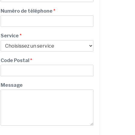
m
Numéro de téléphone
*
Service
*
Code Postal
*
P
Message
r
é
n
o
m
S
e
r