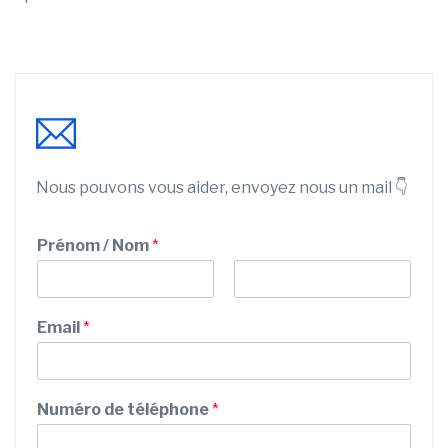
Nous pouvons vous aider, envoyez nous un mail 👇
Prénom / Nom
*
P
N
E
r
o
Email
*
m
é
m
n
a
o
i
m
l
Numéro de téléphone
*
d
e