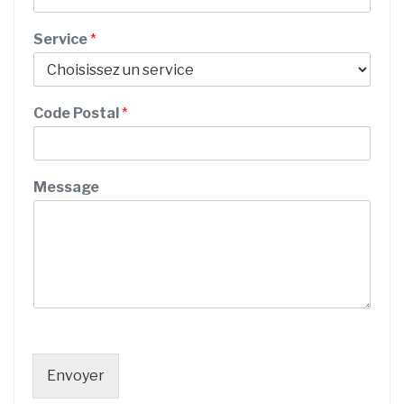
M
e
Service
*
s
s
a
g
Code Postal
*
e
Message
Envoyer