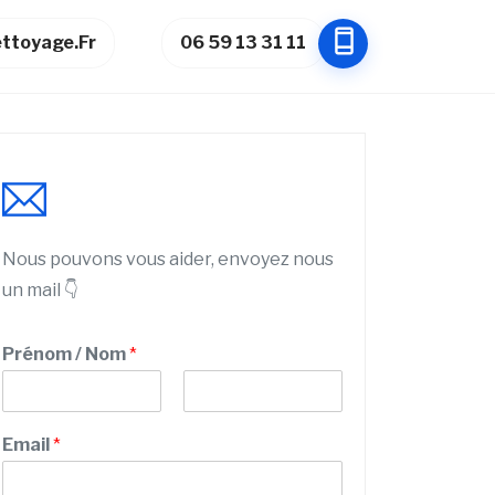
ttoyage.fr
06 59 13 31 11
Nous pouvons vous aider, envoyez nous
un mail 👇
Prénom / Nom
*
P
N
r
o
Email
*
é
m
n
o