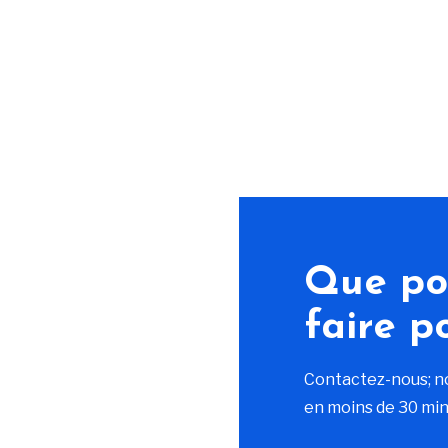
Que po
faire p
Contactez-nous; n
en moins de 30 min