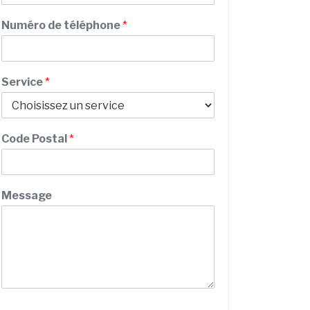
m
C
Numéro de téléphone
*
o
d
e
d
Service
*
e
P
r
é
Code Postal
*
n
o
m
Message