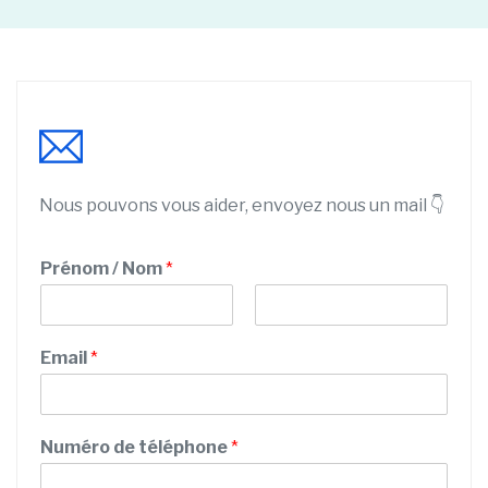
Nous pouvons vous aider, envoyez nous un mail 👇
Prénom / Nom
*
P
N
r
o
Email
*
é
m
n
o
m
Numéro de téléphone
*