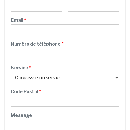
P
N
r
o
Email
*
é
m
n
o
m
Numéro de téléphone
*
Service
*
C
Code Postal
*
o
d
e
M
Message
e
s
s