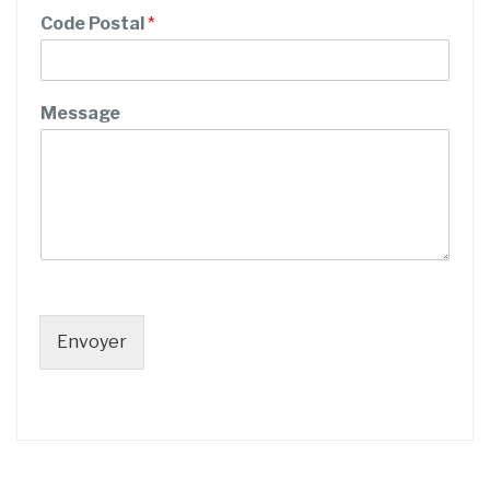
l
Code Postal
*
P
r
é
n
Message
o
m
Envoyer