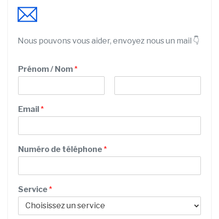
Nous pouvons vous aider, envoyez nous un mail 👇
Prénom / Nom
*
P
N
S
r
o
Email
*
e
é
m
n
r
o
v
m
i
Numéro de téléphone
*
c
e
P
o
Service
*
s
t
a