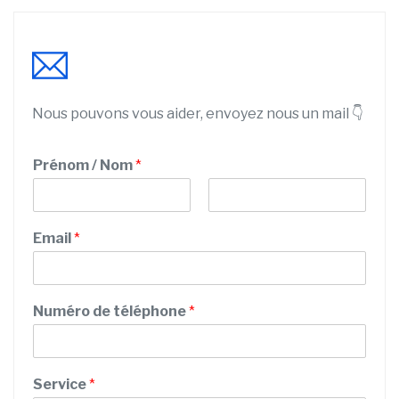
Nous pouvons vous aider, envoyez nous un mail 👇
Prénom / Nom
*
P
N
r
o
Email
*
é
m
n
o
m
Numéro de téléphone
*
Service
*