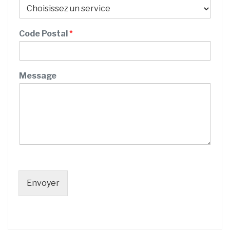
E
Code Postal
*
m
a
i
l
Message
d
e
/
Envoyer