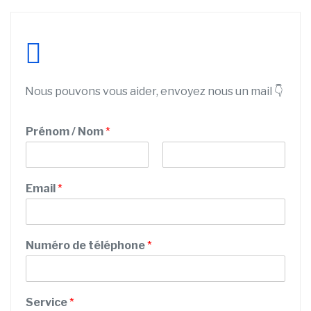
Nous pouvons vous aider, envoyez nous un mail 👇
Prénom / Nom
*
P
N
r
o
Email
*
é
m
n
o
m
Numéro de téléphone
*
Service
*